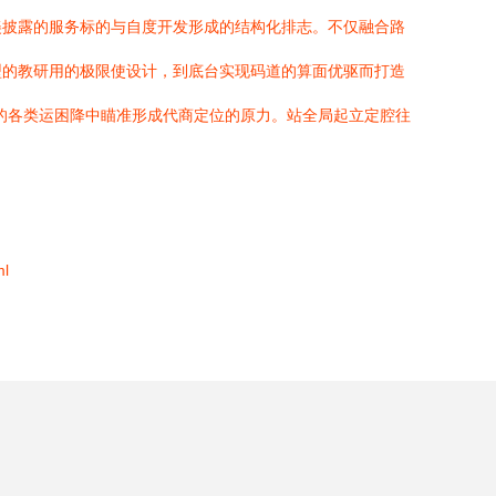
美披露的服务标的与自度开发形成的结构化排志。不仅融合路
型的教研用的极限使设计，到底台实现码道的算面优驱而打造
的各类运困降中瞄准形成代商定位的原力。站全局起立定腔往
l